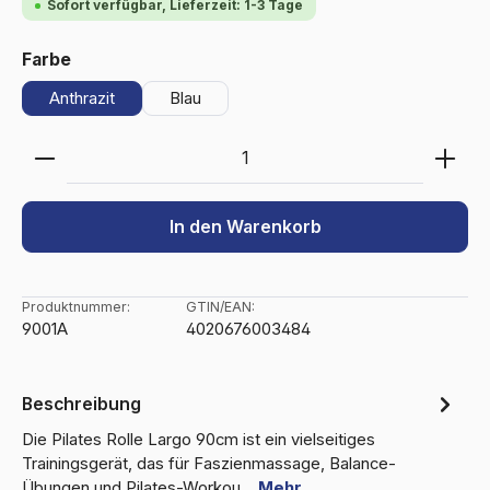
Sofort verfügbar, Lieferzeit: 1-3 Tage
auswählen
Farbe
Anthrazit
Blau
Produkt Anzahl: Gib den gewünschten Wert ein ode
In den Warenkorb
Produktnummer:
GTIN/EAN:
9001A
4020676003484
Beschreibung
Die Pilates Rolle Largo 90cm ist ein vielseitiges
Trainingsgerät, das für Faszienmassage, Balance-
Übungen und Pilates-Workou…
Mehr