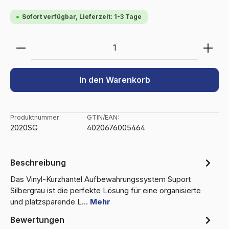
Sofort verfügbar, Lieferzeit: 1-3 Tage
Produkt Anzahl: Gib den gewünschten Wert ein ode
In den Warenkorb
Produktnummer:
GTIN/EAN:
2020SG
4020676005464
Beschreibung
Das Vinyl-Kurzhantel Aufbewahrungssystem Suport
Silbergrau ist die perfekte Lösung für eine organisierte
und platzsparende L…
Mehr
Bewertungen